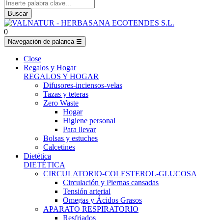
Buscar
0
Navegación de palanca
☰
Close
Regalos y Hogar
REGALOS Y HOGAR
Difusores-inciensos-velas
Tazas y teteras
Zero Waste
Hogar
Higiene personal
Para llevar
Bolsas y estuches
Calcetines
Dietética
DIETÉTICA
CIRCULATORIO-COLESTEROL-GLUCOSA
Circulación y Piernas cansadas
Tensión arterial
Omegas y Ácidos Grasos
APARATO RESPIRATORIO
Resfriados