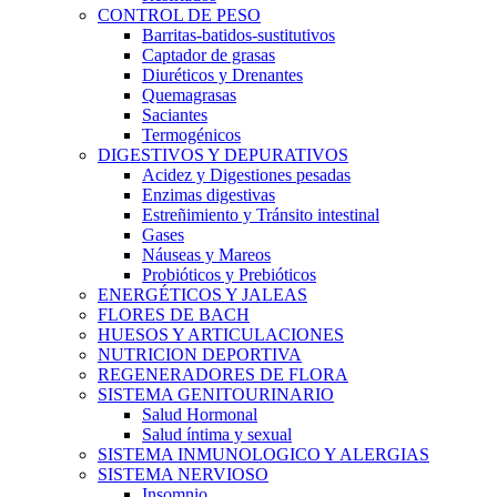
CONTROL DE PESO
Barritas-batidos-sustitutivos
Captador de grasas
Diuréticos y Drenantes
Quemagrasas
Saciantes
Termogénicos
DIGESTIVOS Y DEPURATIVOS
Acidez y Digestiones pesadas
Enzimas digestivas
Estreñimiento y Tránsito intestinal
Gases
Náuseas y Mareos
Probióticos y Prebióticos
ENERGÉTICOS Y JALEAS
FLORES DE BACH
HUESOS Y ARTICULACIONES
NUTRICION DEPORTIVA
REGENERADORES DE FLORA
SISTEMA GENITOURINARIO
Salud Hormonal
Salud íntima y sexual
SISTEMA INMUNOLOGICO Y ALERGIAS
SISTEMA NERVIOSO
Insomnio