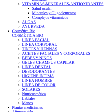
VITAMINAS-MINERALES-ANTIOXIDANTES
Salud ocular
Minerales y Oligoelementos
Complejos vitamínicos
ALGAS
AYURVEDA
Cosmética Bio
COSMÉTICA BIO
LINEA FACIAL
LINEA CORPORAL
TINTES Y HENNAS
ACEITES FACIALES Y CORPORALES
BEBES Y NIÑOS
GELES-CHAMPUS-CAPILAR
LINEA DENTAL
DESODORANTES
HIGIENE INTIMA
LINEA HOMBRE
LINEA DE COLOR
SOLARES
Nutricosmética
Labiales
Manos
Plantas medicinales
Alimentación